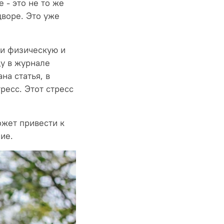
 - это не то же
дворе. Это уже
ли физическую и
у в журнале
а статья, в
ресс. Этот стресс
ожет привести к
ие.