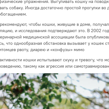
физические упражнения. Выгуливать кошку на поводке
вать собаку. Иногда достаточно простой прогулки во 
обогащением.
рекомендуют, чтобы кошки, живущие в доме, получа
ляцию, и исследования подтверждают это. В 2002 год
еринарной медицинской ассоциации была опубликован
ь, что однообразная обстановка вызывает у кошек ст
итомцев рвоту, диарею и «конфузы» мимо
активности кошки испытывают скуку и тревогу, что м
оведению, такому как агрессия или самотравмирован