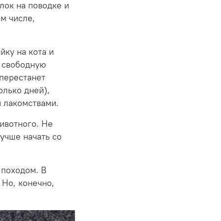
лок на поводке и
м числе,
йку на кота и
ь свободную
 перестанет
олько дней),
 лакомствами.
ивотного. Не
лучше начать со
 походом. В
 Но, конечно,