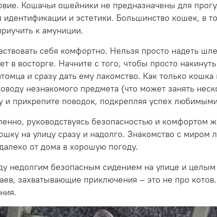
овие. Кошачьи ошейники не предназначены для прогу
я идентификации и эстетики. Большинство кошек, в то
риучить к амуниции.
вствовать себя комфортно. Нельзя просто надеть шле
дет в восторге. Начните с того, чтобы просто накинут
томца и сразу дать ему лакомство. Как только кошка
поводу незнакомого предмета (что может занять неск
у и прикрепите поводок, подкрепляя успех любимыми
пенно, руководствуясь безопасностью и комфортом ж
ошку на улицу сразу и надолго. Знакомство с миром 
далеко от дома в хорошую погоду.
ду недолгим безопасным сидением на улице и целым
аев, захватывающие приключения – это не про котов.
ния.