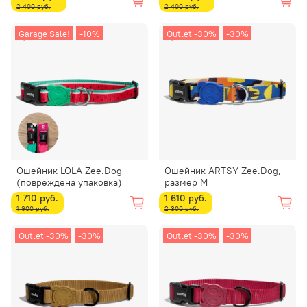
2 400 руб.
2 400 руб.
Garage Sale!
-10%
Outlet -30%
-30%
Ошейник LOLA Zee.Dog
Ошейник ARTSY Zee.Dog,
(повреждена упаковка)
размер M
1 710 руб.
1 610 руб.
1 900 руб.
2 300 руб.
Outlet -30%
-30%
Outlet -30%
-30%