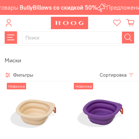
товары
BullyBillows со скидкой 50%
Предложение
Миски
Фильтры
Сортировка
Новинка
Новинка