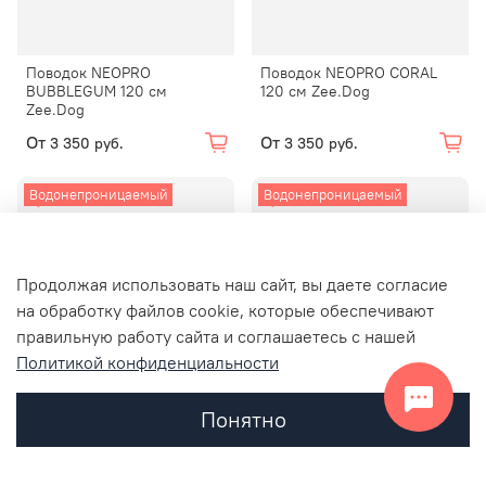
Поводок NEOPRO
Поводок NEOPRO CORAL
BUBBLEGUM 120 см
120 см Zee.Dog
Zee.Dog
От
От
3 350 руб.
3 350 руб.
Водонепроницаемый
Водонепроницаемый
Продолжая использовать наш сайт, вы даете согласие
на обработку файлов cookie, которые обеспечивают
правильную работу сайта и соглашаетесь с нашей
Политикой конфиденциальности
Поводок NEOPRO
Поводок NEOPRO
Понятно
AMAZONIA 120 см Zee.Dog
TANGERINE 120 см Zee.Dog
От
От
3 350 руб.
3 350 руб.
Главная
Поиск
Корзина
Избранное
Профиль