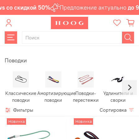
 скидкой 50%
Предложение актуально
до 9 авгус
Поводки
Классические
Амортизирующие
Поводки-
Удлинители и
поводки
поводки
перестежки
сворки
Фильтры
Сортировка
Новинка
Новинка