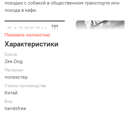
поездки с собакой в общественном транспорте или
похода в кафе.
Показать полностью
Характеристики
Бренд
Zee.Dog
Материал
полиэстер
Страна производства
Китай
Канат поводка, изготовленный по технологии
Вид
альпинистского троса, и легкий карабин из цинкового
handsfree
сплава, выдерживают нагрузки до 195 кг. Для
длительного срока службы строчку поводка Handsfree
Zee.Dog защищает резиновый элемент.