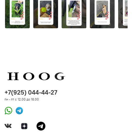
Мы заботимся о качестве каждого продукта и
даем
гарантию
от производителя на все товары
бренда
Zee.Dog
для зарегистрированных
покупателей
HOOG
. В течение
12 месяцев
с момента
покупки мы заменим или произведем полный возврат
при возникновении гарантийной ситуации. Гарантия
распространяется на работу механизмов, целостность
строчки и другое состояние амуниции, исключая
естественный износ и механическое вмешательство.
+7(925) 044-44-27
пн - пт с 12.00 до 18.00