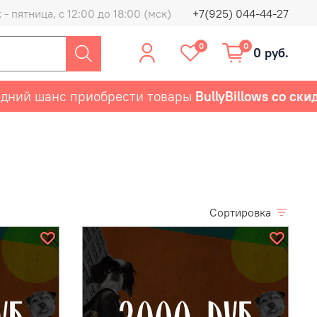
- пятница, с 12:00 до 18:00 (мск)
+7(925) 044-44-27
0
0
0 руб.
ний шанс приобрести товары
BullyBillows со скид
Сортировка