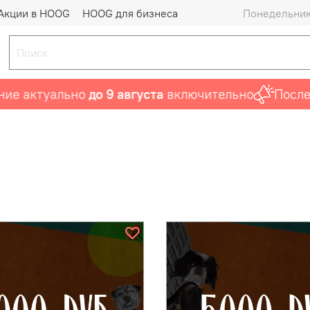
Акции в HOOG
HOOG для бизнеса
Понедельник 
е актуально
до 9 августа
включительно
Послед