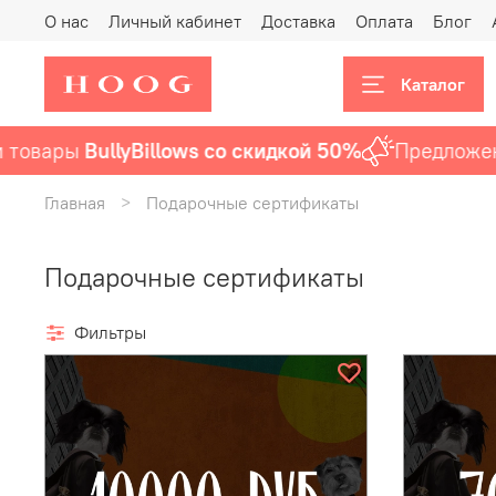
О нас
Личный кабинет
Доставка
Оплата
Блог
Каталог
товары
BullyBillows со скидкой 50%
Предложени
Главная
Подарочные сертификаты
Подарочные сертификаты
Фильтры