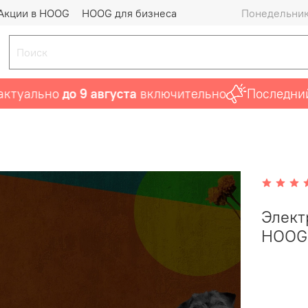
Акции в HOOG
HOOG для бизнеса
Понедельник 
ально
до 9 августа
включительно
Последний ша
Элект
HOOG 