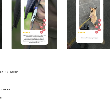
СЯ С НАМИ
ы
 связь
ты