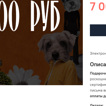
7 0
Электро
Опис
Подароч
роскошны
сертифик
письма в
оплаты д
Детали: