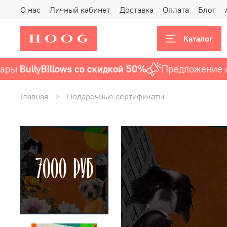
О нас
Личный кабинет
Доставка
Оплата
Блог
Каталог
BullyBillows со скидкой 50%
Предложение акту
Главная
Подарочные сертификаты