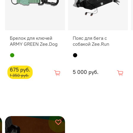
С д
Сум
опл
Куп
Брелок для ключей
Пояс для бега с
ARMY GREEN Zee.Dog
собакой Zee.Run
675 руб.
5 000 руб.
1 350 руб.