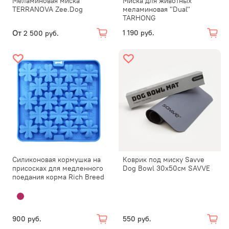
Меламиновая миска
Миска для животных
TERRANOVA Zee.Dog
меламиновая "Dual"
TARHONG
От
1 190 руб.
2 500 руб.
Силиконовая кормушка на
Коврик под миску Savve
присосках для медленного
Dog Bowl 30х50см SAVVE
поедания корма Rich Breed
900 руб.
550 руб.