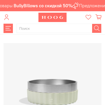
овары
BullyBillows со скидкой 50%
Предложение