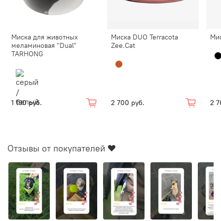
Миска для животных
Миска DUO Terracota
Мис
меламиновая "Dual"
Zee.Cat
TARHONG
1 190 руб.
2 700 руб.
2 7
Отзывы от покупателей ❤️