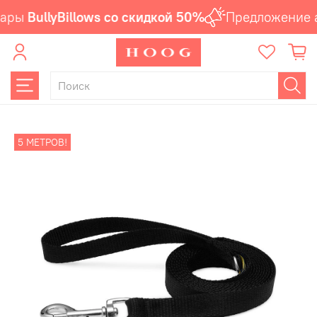
ары
BullyBillows со скидкой 50%
Предложение а
5 МЕТРОВ!