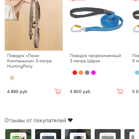
Поводок «Пони-
Поводок прорезиненный
По
Компаньони» 3 метра
3 метра Шарик
5 
HuntingPony
4 880 руб.
3 800 руб.
5 0
Отзывы от покупателей ❤️