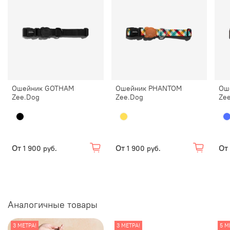
Ошейник GOTHAM
Ошейник PHANTOM
Ош
Zee.Dog
Zee.Dog
Ze
От
От
От
1 900 руб.
1 900 руб.
Аналогичные товары
3 МЕТРА!
3 МЕТРА!
5 М