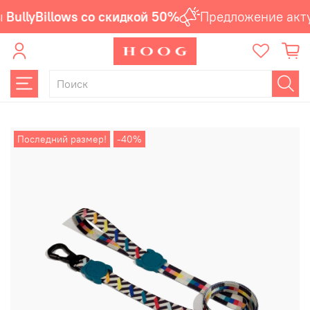
BullyBillows со скидкой 50%
Предложение акту
Последний размер!
-40%