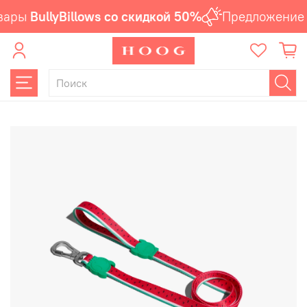
вары
BullyBillows со скидкой 50%
Предложение 