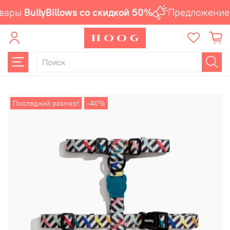
вары
BullyBillows со скидкой 50%
Предложение 
Последний размер!
-40%