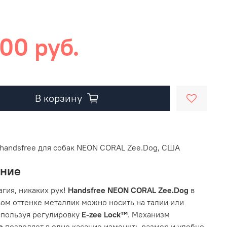
00 руб.
В корзину
handsfree для собак NEON CORAL Zee.Dog, США
ание
агия, никаких рук!
Handsfree
NEON
CORAL
Zee.
Dog
в
ом оттенке металлик можно носить на талии или
спользуя регулировку
E-zee Lock™
. Механизм
ee
позволяет в одно касание изменить размер и удобно