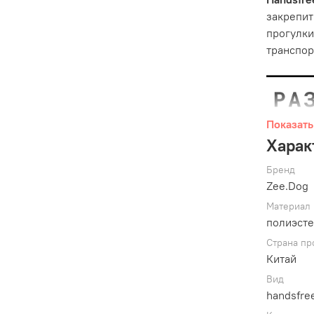
закрепит
прогулки
транспор
Показать
Харак
Бренд
Zee.Dog
Материал
полиэст
Страна пр
Китай
Канат по
Вид
троса, и
handsfre
нагрузки