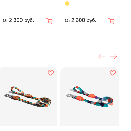
e.Dog
создает инновационные продукты в стиле fast
 Zee. — элемент стиля, объединяющий людей и
в.
2 300 руб.
2 300 руб.
От
От
О
имся о качестве каждого продукта и
даем гарантию
от
ителя на все товары бренда
Zee.Dog
для
трированных покупателей
HOOG
. В течение
12
с момента покупки мы заменим или произведем
озврат при возникновении гарантийной ситуации.
 распространяется на работу механизмов, целостность
и другое состояние амуниции, исключая естественный
механическое вмешательство.