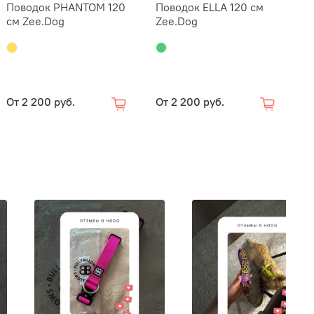
Поводок PHANTOM 120
Поводок ELLA 120 см
П
см Zee.Dog
Zee.Dog
с
От
2 200 руб.
От
2 200 руб.
О