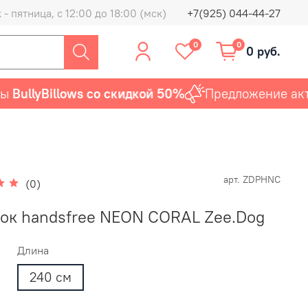
- пятница, с 12:00 до 18:00 (мск)
+7(925) 044-44-27
0
0
0 руб.
ullyBillows со скидкой 50%
Предложение актуа
арт.
ZDPHNC
(0)
ок handsfree NEON CORAL Zee.Dog
Длина
240 см