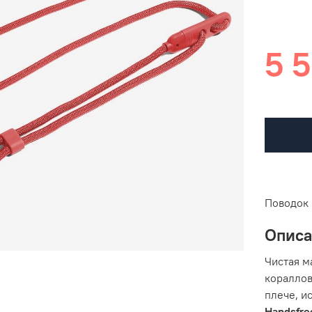
5 5
Поводок 
Опис
Чистая м
кораллов
плече, и
Handsfr