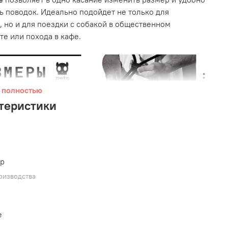
ь поводок.
Идеально подойдет не только для
, но и для поездки с собакой в общественном
те или похода в кафе.
 полностью
теристики
ер
оизводства
водка, изготовленный по технологии альпинистского
 легкий карабин из цинкового сплава, выдерживают
e
 до 195 кг. Для длительного срока службы строчку