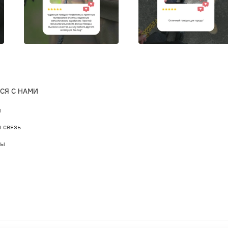
СЯ С НАМИ
ы
 связь
ты