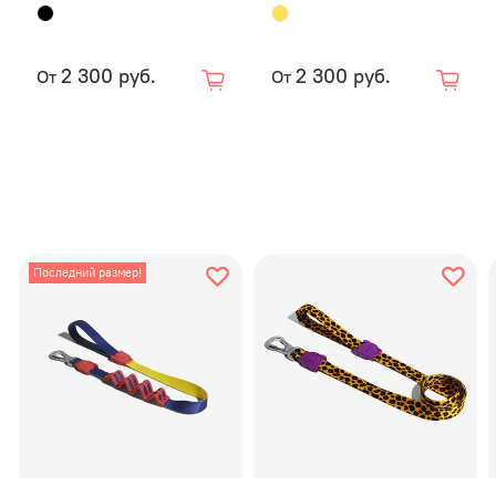
Бренд
Ze
fashion.
питомце
2 300 руб.
2 300 руб.
От
От
Мы забот
производ
зарегис
месяцев
полный в
Гарантия
строчки 
Последний размер!
износ и 