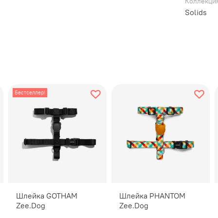
Коллекци
поводка 
Solids
Характер
Быс
мех
Под
Дли
Бестселлер!
Мак
Обо
син
Выд
лег
над
Про
Дво
Не 
Шлейка GOTHAM
Шлейка PHANTOM
Ярк
Zee.Dog
Zee.Dog