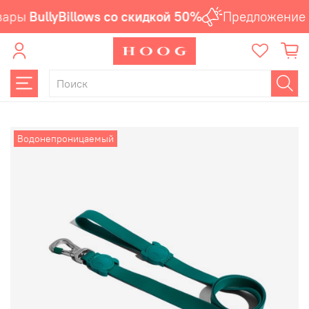
вары
BullyBillows со скидкой 50%
Предложение 
Водонепроницаемый