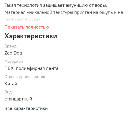
Такая технология защищает амуницию от воды.
Материал уникальной текстуры приятен на ощупь и не
скользит в руках.
Показать полностью
Фурнитура коллекции окрашена в тон амуниции.
Характеристики
Элементы карабина сделаны в едином цветовом
решении.
Бренд
Zee.Dog
Материал
ПВХ, полиэфирная лента
Длина поводка 120 см., не слишком длинная и не
слишком короткая. Идеально для безопасной прогулки.
Страна производства
Благодаря материалу поводка, питомец может активно
Китай
гулять и плавать в амуниции.
Вид
стандартный
Все характеристики
Карабин из цинкового сплава SUPER HOOK™
блокируется при вращении винтового замка, устойчив к
морозам, поворачивается на 360 градусов и не