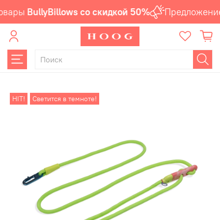
овары
BullyBillows со скидкой 50%
Предложение
HIT!
Светится в темноте!