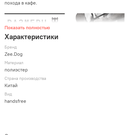
похода в кафе.
Показать полностью
Характеристики
Бренд
Zee.Dog
Материал
полиэстер
Страна производства
Китай
Канат поводка, изготовленный по технологии
Вид
альпинистского троса, и легкий карабин из цинкового
handsfree
сплава, выдерживают нагрузки до 195 кг. Для
длительного срока службы строчку поводка Handsfree
Zee.Dog защищает резиновый элемент.
Характеристики: