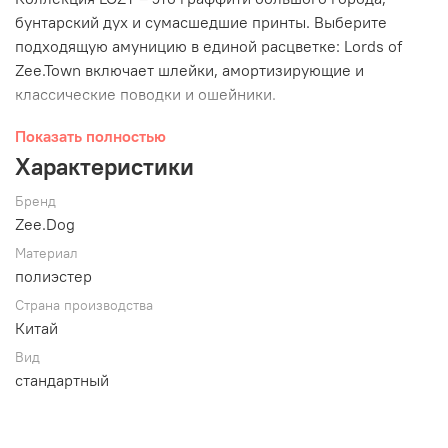
бунтарский дух и сумасшедшие принты. Выберите
подходящую амуницию в единой расцветке: Lords of
Zee.Town включает шлейки, амортизирующие и
классические поводки и ошейники.
Показать полностью
Характеристики
Бренд
Zee.Dog
Материал
полиэстер
Страна производства
Китай
Пружина, крепко вшитая в поводок, снижает нагрузку,
Вид
смягчая рывок. Самые суровые прогулки станут
стандартный
спокойнее с
RUFF Zee.Dog
. Карабин из цинкового
сплава SUPER HOOK™ блокируется при вращении
винтового замка и устойчив к морозам.