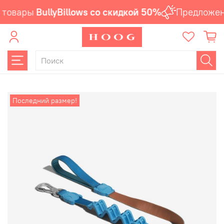
 товары
BullyBillows со скидкой 50%
Предложени
Последний размер!