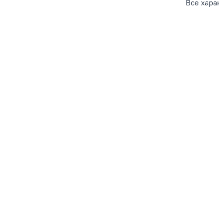
Все хара
Кар
над
Раз
Про
Не 
Рез
защ
Тре
Максимал
XS 
S - 
L - 
Бренд
Ze
fashion.
питомце