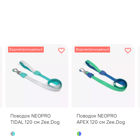
Мы забот
производ
зарегис
месяцев
полный в
Гарантия
строчки 
Водонепроницаемый
Водонепроницаемый
износ и 
Поводок NEOPRO
Поводок NEOPRO
TIDAL 120 см Zee.Dog
APEX 120 см Zee.Dog