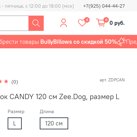
- пятница, с 12:00 до 18:00 (мск)
+7(925) 044-44-27
0
0
0 руб.
ести товары
BullyBillows со скидкой 50%
Предло
арт.
ZDPCAN
(0)
ок CANDY 120 см Zee.Dog, размер L
Размер
Длина
L
120 см