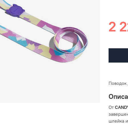
2 2
Поводок 
Опис
От
CAND
заверше
шлейка и