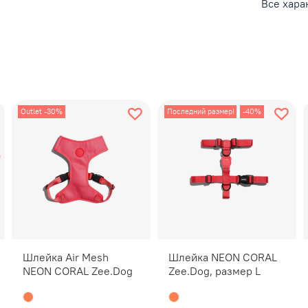
Все хара
регулиро
Характер
Про
Не 
Не 
Outlet -30%
Последний размер!
-40%
Раз
4-т
Дво
Мон
Прочная 
собаки и
регулиру
службы р
Шлейка Air Mesh
Шлейка NEON CORAL
точечной
NEON CORAL Zee.Dog
Zee.Dog, размер L