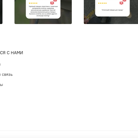
СЯ С НАМИ
ы
 связь
ты