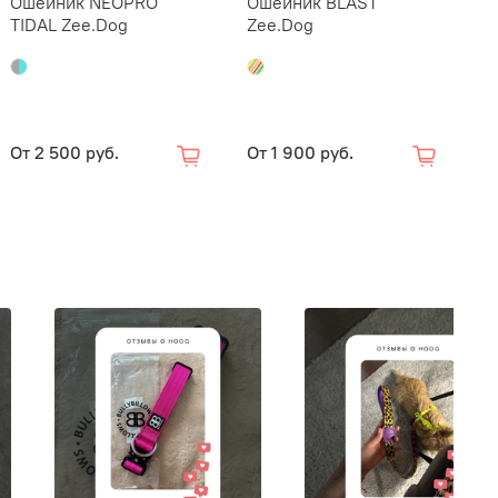
Ошейник NEOPRO
Ошейник BLAST
О
TIDAL Zee.Dog
Zee.Dog
Z
ское вмешательство.
От
2 500 руб.
От
1 900 руб.
О