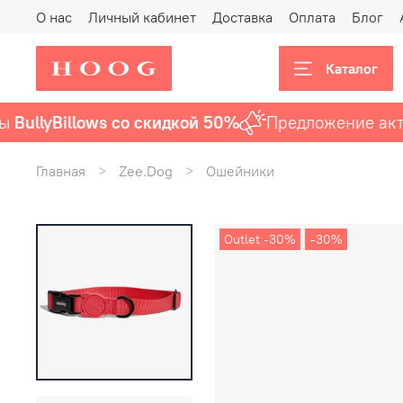
О нас
Личный кабинет
Доставка
Оплата
Блог
Каталог
llyBillows со скидкой 50%
Предложение актуал
Главная
Zee.Dog
Ошейники
Outlet -30%
-30%