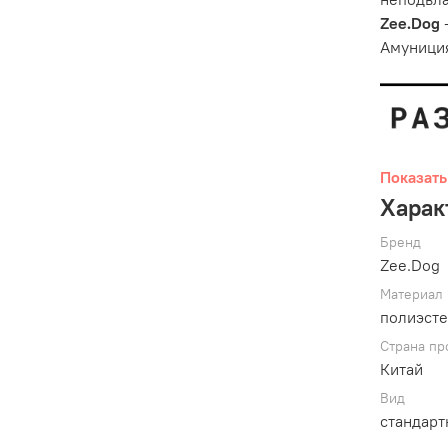
Zee.Dog
Амуниция
Показать
Харак
Бренд
Zee.Dog
Материал
полиэст
Страна пр
Китай
Обратите
границе 
Вид
Регулиру
стандар
помещали