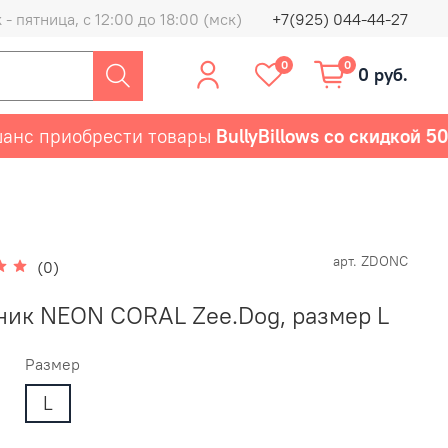
- пятница, с 12:00 до 18:00 (мск)
+7(925) 044-44-27
0
0
0 руб.
 приобрести товары
BullyBillows со скидкой 50%
арт.
ZDONC
(0)
ик NEON CORAL Zee.Dog, размер L
Размер
L