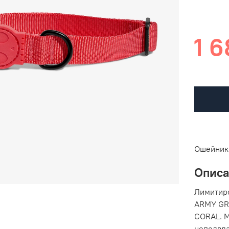
1 6
Ошейник 
Опис
Лимитир
ARMY GRE
CORAL. 
неподвла