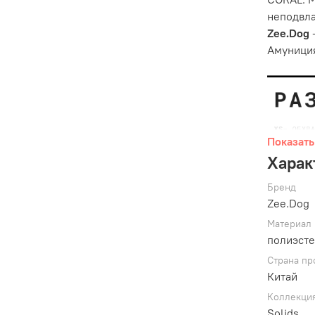
неподвла
Zee.Dog
Амуниция
Показать
Харак
Бренд
Zee.Dog
Материал
полиэст
Страна пр
Китай
Обратите
Отрегули
Коллекци
собакой 
Solids