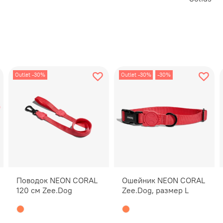
Соберите
образная
брелок д
Характер
Outlet -30%
Outlet -30%
-30%
Под
Про
Не 
Не 
Зап
4-т
Два
Дво
NE
Поводок NEON CORAL
Ошейник NEON CORAL
без
120 см Zee.Dog
Zee.Dog, размер L
Безопасн
амуниции