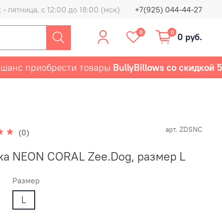
- пятница, с 12:00 до 18:00 (мск)
+7(925) 044-44-27
0
0
0 руб.
с приобрести товары
BullyBillows со скидкой 50%
арт.
ZDSNC
(0)
а NEON CORAL Zee.Dog, размер L
Размер
L