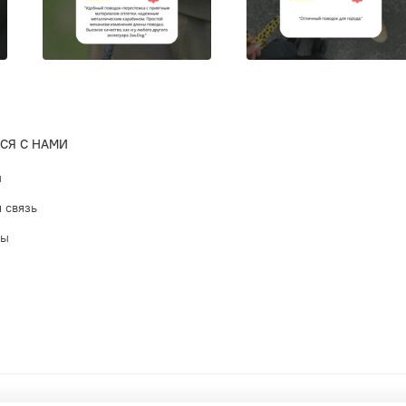
СЯ С НАМИ
ы
 связь
ты