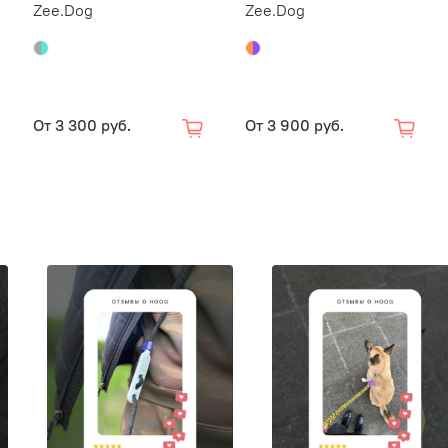
питомце
Zee.Dog
Zee.Dog
Мы забот
производ
зарегис
месяцев
От
3 300 руб.
От
3 900 руб.
полный в
Гарантия
строчки 
износ и 