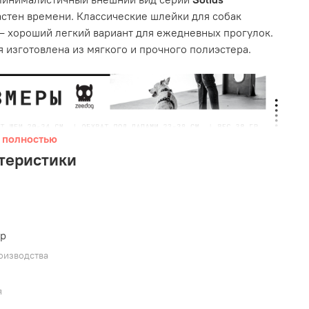
стен времени. Классические шлейки для собак
— хороший легкий вариант для ежедневных прогулок.
 изготовлена из мягкого и прочного полиэстера.
 полностью
теристики
ер
оизводства
 внимание:
ремни не должны сидеть туго.
руйте таким образом, чтобы между шлейкой и
я
легко помещались два пальца.