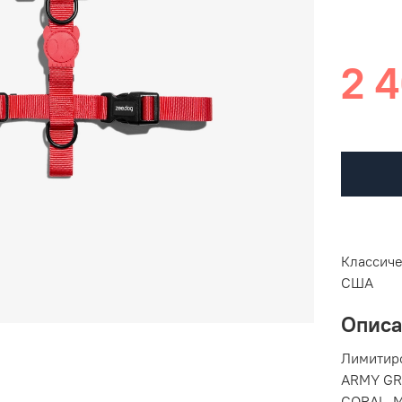
2 4
Классиче
США
Опис
Лимитир
ARMY GRE
CORAL. 