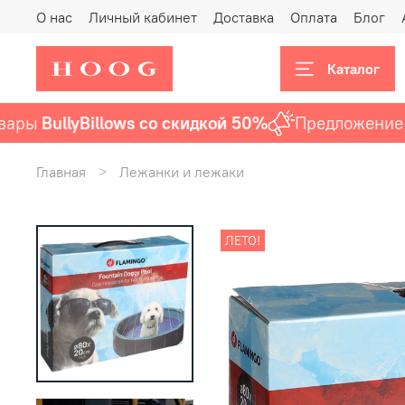
О нас
Личный кабинет
Доставка
Оплата
Блог
Каталог
ы
BullyBillows со скидкой 50%
Предложение акт
Главная
Лежанки и лежаки
ЛЕТО!