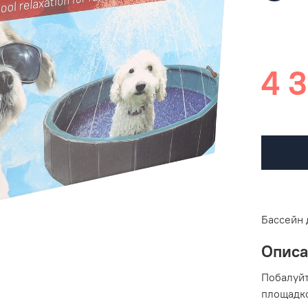
4 3
Бассейн 
Опис
Побалуйт
площадко