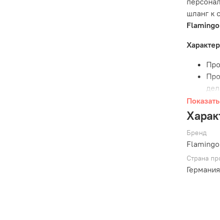
персонал
шланг к 
Flaming
Характер
Про
Про
дел
Зап
Показать
ста
Харак
Вст
Бренд
при
Flamingo
охл
Гот
Страна пр
Германи
нап
Бас
хра
Размеры