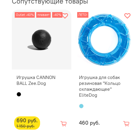
Сопутствующие товары
Outlet -40%
плавает
-40%
ЛЕТО!
Игрушка CANNON
Игрушка для собак
BALL Zee.Dog
резиновая "Кольцо
охлаждающее"
EliteDog
690 руб.
460 руб.
1 150 руб.