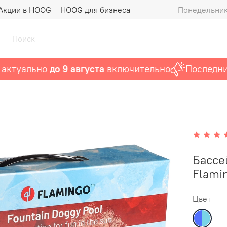
Акции в HOOG
HOOG для бизнеса
Понедельник 
уально
до 9 августа
включительно
Последний ша
Бассе
Flami
Цвет