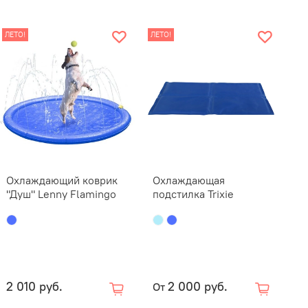
Высота стенки,
, см
см
ЛЕТО!
ЛЕТО!
20
30
 внимание!
Бассейн предназначен только для
 животных. Не оставляйте питомцев без присмотра.
ь, что все игрушки и сам бассейн содержатся в
 и не позволяйте животному играть в бассейне, если он
н, неисправен или наполнен застоявшейся водой. Не
йте химикаты для очистки воды или бассейна
Охлаждающий коврик
Охлаждающая
 перед купанием питомца. Сполосните собаку чистой
"Душ" Lenny Flamingo
подстилка Trixie
сле веселья в бассейне.
2 010 руб.
2 000 руб.
От