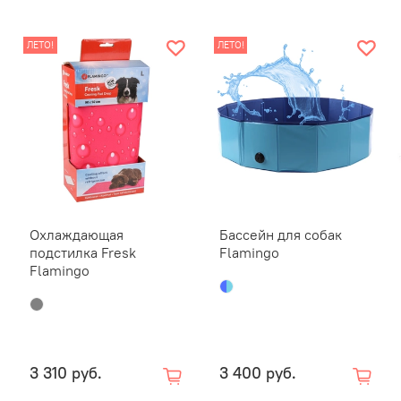
Диаметр
ЛЕТО!
ЛЕТО!
80
120
Обратите
домашних
Убедитес
чистоте,
поврежде
использу
Охлаждающая
Бассейн для собак
напрямую
подстилка Fresk
Flamingo
водой по
Flamingo
3 310 руб.
3 400 руб.