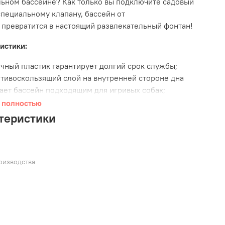
ьном бассейне? Как только вы подключите садовый
специальному клапану, бассейн от
o
превратится в настоящий развлекательный фонтан!
истики:
чный пластик гарантирует долгий срок службы;
тивоскользящий слой на внутренней стороне дна
ает бассейн подходящим для игривых собак;
ирающийся клапан для легкого подсоединения к
 полностью
ндартному шлангу с водой;
теристики
роенные разбрызгиватели в краях бортика работают
 подключении шланга и оказывают активный
аждающий эффект;
ов к использованию без насоса — просто разверните,
оизводства
я
олните, и все готово!
сейн компактно складывается, что удобно для
нения и путешествий;
: