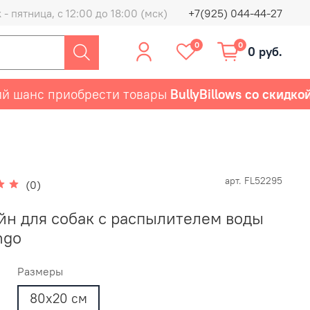
- пятница, с 12:00 до 18:00 (мск)
+7(925) 044-44-27
0
0
0 руб.
нс приобрести товары
BullyBillows со скидкой 50
арт.
FL52295
(0)
йн для собак с распылителем воды
ngo
Размеры
80х20 см