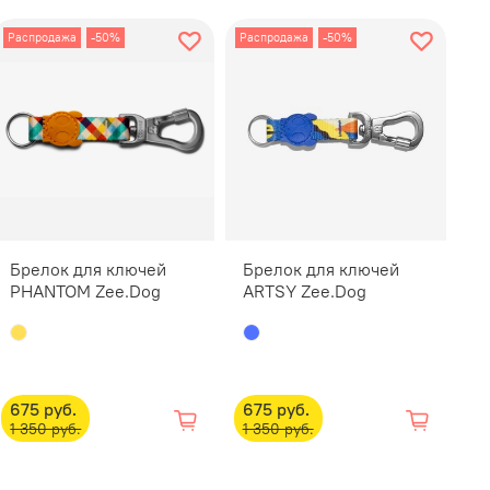
Распродажа
-50%
Распродажа
-50%
Ра
Брелок для ключей
Брелок для ключей
Б
PHANTOM Zee.Dog
ARTSY Zee.Dog
B
675 руб.
675 руб.
6
1 350 руб.
1 350 руб.
1 