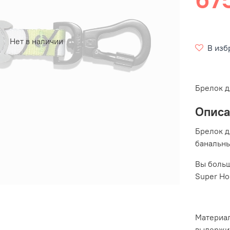
Нет в наличии
В изб
Брелок 
Опис
Брелок д
банальны
Вы больш
Super Ho
Материал
выдержит