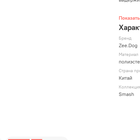
Показать
Логотип
Харак
люблю св
Бренд
Zee.Dog
Материал
Брелок 
полиэсте
Страна пр
Китай
Характер
Коллекци
Smash
Про
Ярк
Мал
Пус
нат