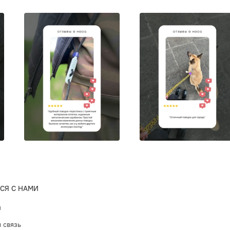
СЯ С НАМИ
ы
 связь