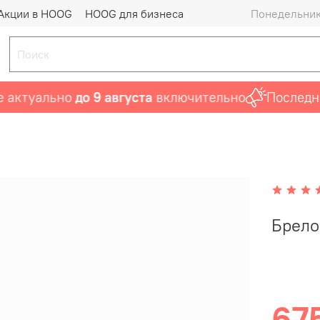
Акции в HOOG
HOOG для бизнеса
Понедельник 
ктуально
до 9 августа
включительно
Последний 
Брело
675