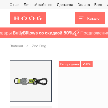
О нас
Личный кабинет
Доставка
Оплата
Блог
Каталог
ары
BullyBillows со скидкой 50%
Предложение а
Главная
Zee.Dog
Распродажа
-50%