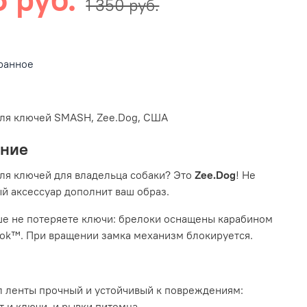
1 350 руб.
ранное
для ключей SMASH, Zee.Dog, США
ание
ля ключей для владельца собаки? Это
Zee.Dog
! Не
й аксессуар дополнит ваш образ.
е не потеряете ключи: брелоки оснащены карабином
ok™. При вращении замка механизм блокируется.
 ленты прочный и устойчивый к повреждениям:
 и ключи, и рывки питомца.