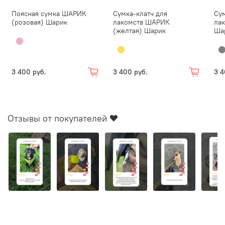
Поясная сумка ШАРИК
Сумка-клатч для
Сум
(розовая) Шарик
лакомств ШАРИК
ла
(желтая) Шарик
Ша
3 400 руб.
3 400 руб.
3 4
Отзывы от покупателей ❤️