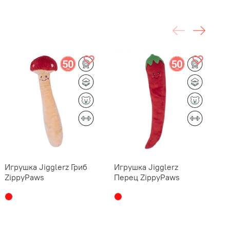
Игрушка Jigglerz Гриб
Игрушка Jigglerz
И
ZippyPaws
Перец ZippyPaws
Б
Z