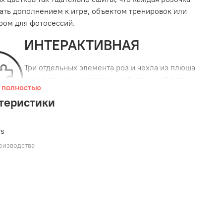
ать дополнением к игре, объектом тренировок или
ром для фотосессий.
ИНТЕРАКТИВНАЯ
Три отдельных элемента роз и чехла из плюша
могут служить многогранной игрушкой для
 полностью
отработки различных задач: переноса
теристики
предметов по одному, сбора в корзину (или
упаковку), сортировка и т.д.
КРУГЛАЯ ПИЩАЛКА
ws
оизводства
В каждой розе из набора есть небольшая
круглая пищалка.
С НАПОЛНИТЕЛЕМ
Мягкий наполнитель формирует игрушку и
защищает пищалки от укусов.