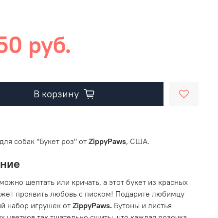
50 руб.
В корзину
для собак "Букет роз" от
ZippyPaws
, США.
ание
можно шептать или кричать, а этот букет из красных
жет проявить любовь с писком! Подарите любимцу
й набор игрушек от
ZippyPaws.
Бутоны и листья
х цветков так тщательно сшиты, что каждая розочка