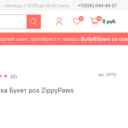
- пятница, с 12:00 до 18:00 (мск)
+7(925) 044-44-27
0
0
0 руб.
й шанс приобрести товары
BullyBillows со скидк
арт.
ZP712
(0)
ка Букет роз ZippyPaws