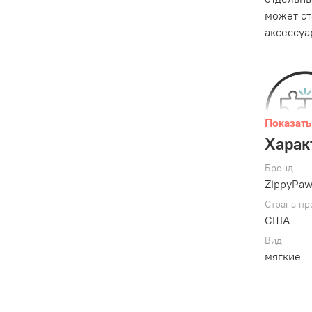
может ст
аксессуа
Показать
Харак
Бренд
ZippyPa
Страна пр
США
Вид
мягкие