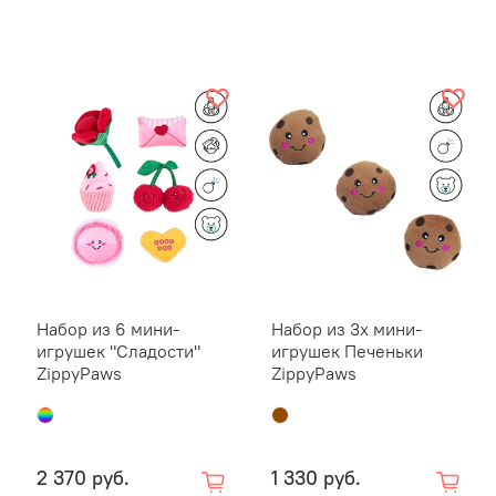
Характер
Без
Мяг
мат
Неб
Все
пит
Дет
Выс
Обратите
Набор из 6 мини-
Набор из 3х мини-
за питом
игрушек "Сладости"
игрушек Печеньки
ZippyPaws
ZippyPaws
игрушкам
питомца 
начала р
2 370 руб.
1 330 руб.