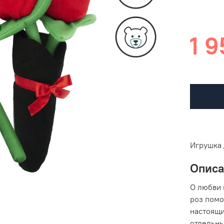
1 9
Игрушка 
Опис
О любви 
роз помо
настоящи
отдельны