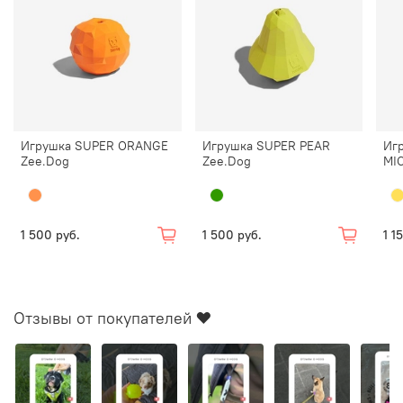
Наблюдайте за питомцем, пока он играет!
Контролируемая игра поможет игрушкам прослужить
дольше и, самое главное, сохранить питомца в
безопасности.
Стоит прекратить игру, если игрушка начала
Игрушка SUPER ORANGE
Игрушка SUPER PEAR
Иг
разрушаться.
Zee.Dog
Zee.Dog
MI
1 500 руб.
1 500 руб.
1 1
Отзывы от покупателей ❤️