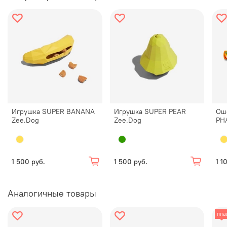
Игрушка SUPER BANANA
Игрушка SUPER PEAR
Ош
Zee.Dog
Zee.Dog
PH
1 500 руб.
1 500 руб.
1 1
Аналогичные товары
пла
Обратите внимание:
Нет неразрушимых игрушек.