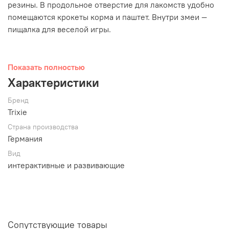
резины. В продольное отверстие для лакомств удобно
помещаются крокеты корма и паштет. Внутри змеи —
пищалка для веселой игры.
Показать полностью
Характеристики:
Характеристики
Мягкий резиновый корпус;
Бренд
Пищалка внутри;
Trixie
Большое отделение для лакомств;
Размер: 18 см.;
Страна производства
Германия
Подходит для маленьких и средних собак.
Вид
интерактивные и развивающие
Сопутствующие товары