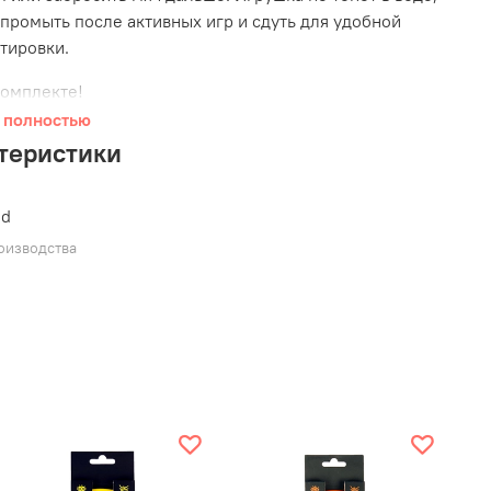
 промыть после активных игр и сдуть для удобной
тировки.
комплекте!
 полностью
истики:
теристики
ли и ручка для взаимодействия с питомцем
чный материал
ed
тонет в воде
оизводства
тится в темноте
ос в комплекте
мер М - диаметр мяча 14,8 см
 внимание:
Нет неразрушимых игрушек. Наблюдайте
цем, пока он играет! Контролируемая игра поможет
 прослужить дольше и, самое главное, сохранить
в безопасности. Стоит прекратить игру, если игрушка
азрушаться.