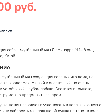
00 руб.
ранное
для собак "
Футбольный мяч Люминаррр M 14,8 см
",
ed, Китай
ание
 футбольный мяч создан для весёлых игр дома, на
даже в водоёмах. Мягкий и эластичный, но очень
и устойчивый к зубам собаки. Светится в темноте,
игру можно продолжить вечером.
учка-петля позволяет в участвовать в перетягиваниях с
 или забросить мяч дальше. Игрушка не тонет в воде,