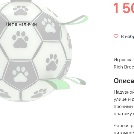
1 5
Нет в наличии
В изб
Игрушка 
Rich Bre
Опис
Надувной
улице и 
прочный 
поэтому 
Черная р
питомцем