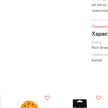
её легко
транспор
Насос в 
Показать
Характер
Харак
Пет
Бренд
Про
Rich Bre
Не 
Страна пр
Све
Китай
Нас
Раз
Обратите
за питом
игрушкам
питомца 
начала р