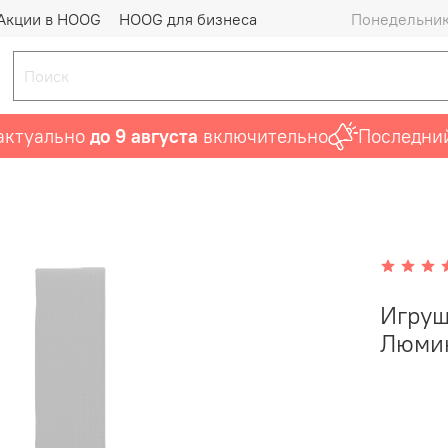
Акции в HOOG
HOOG для бизнеса
Понедельник 
уально
до 9 августа
включительно
Последний ша
Игруш
Люмин