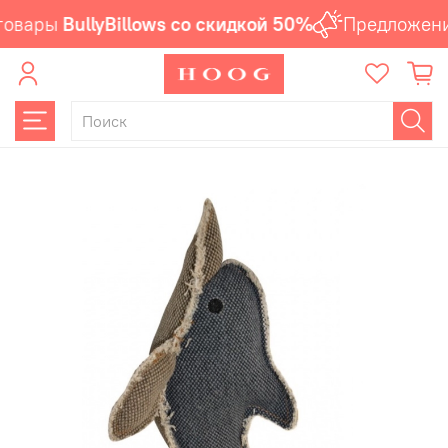
товары
BullyBillows со скидкой 50%
Предложени