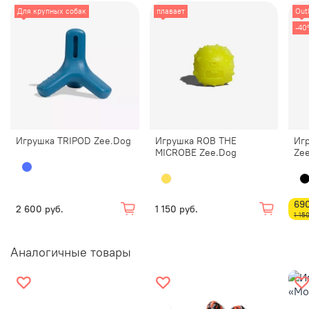
Для крупных собак
плавает
Out
-4
Игрушка TRIPOD Zee.Dog
Игрушка ROB THE
Иг
MICROBE Zee.Dog
Ze
690
2 600 руб.
1 150 руб.
1 15
Аналогичные товары