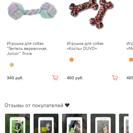
Игрушка для собак
Игрушка для собак
Игр
"Гантель веревочная,
«Кость» DUVO+
«М
Junior" Trixie
340 руб.
460 руб.
465
Отзывы от покупателей ❤️