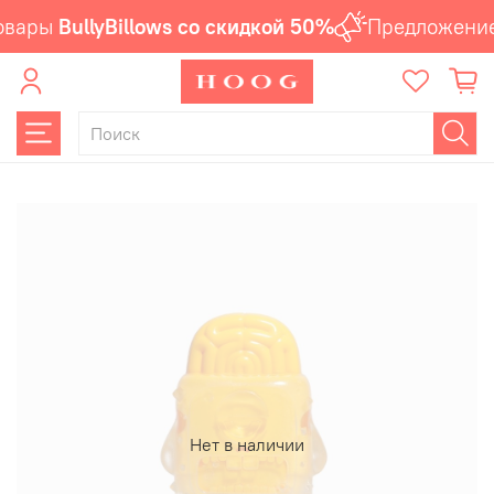
овары
BullyBillows со скидкой 50%
Предложение 
Нет в наличии