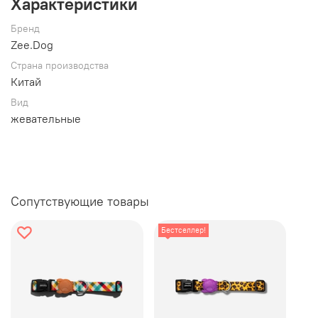
Характеристики
Бренд
Zee.Dog
создает инновационные продукты в
Бренд
стиле fast fashion. Zee. — элемент стиля, объединяющий
Zee.Dog
людей и питомцев.
Страна производства
Китай
Вид
Характеристики:
жевательные
Игрушка с
ароматом банана!
Подходит для всех типов собак
2 текстуры в одной игрушке
Изготовлен из сверхпрочной резины и нейлона
Сопутствующие товары
Бестселлер!
Обратите внимание!
Нет неразрушимых игрушек.
Наблюдайте за питомцем, пока он играет!
Контролируемая игра поможет игрушкам прослужить