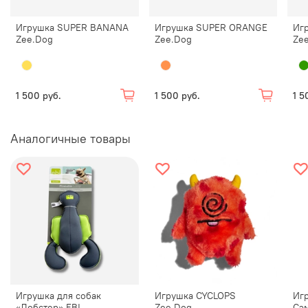
Игрушка SUPER BANANA
Игрушка SUPER ORANGE
Иг
Zee.Dog
Zee.Dog
Ze
Карта размеров:
30 x 12 x 6 см | вес 66 г
1 500 руб.
1 500 руб.
1 5
Аналогичные товары
Игрушка для собак
Игрушка CYCLOPS
Игр
«Лобстер» EBI
Zee.Dog
Сэ