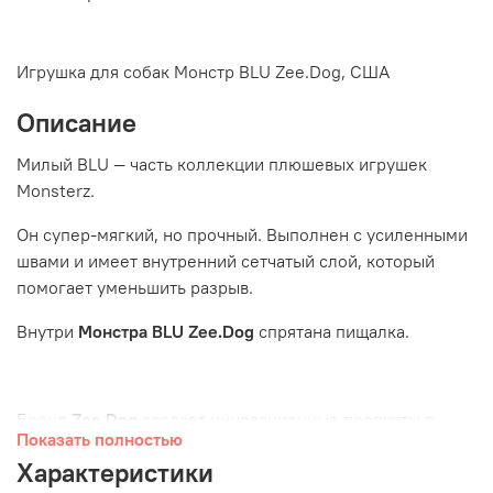
Игрушка для собак Монстр BLU Zee.Dog, США
Описание
Милый BLU — часть коллекции плюшевых игрушек
Monsterz.
Он супер-мягкий, но прочный. Выполнен с усиленными
швами и имеет внутренний сетчатый слой, который
помогает уменьшить разрыв.
Внутри
Монстра
BLU
Zee
.
Dog
спрятана пищалка.
Бренд
Zee.Dog
создает инновационные продукты в
Показать полностью
стиле fast fashion. Zee. — элемент стиля, объединяющий
Характеристики
людей и питомцев.