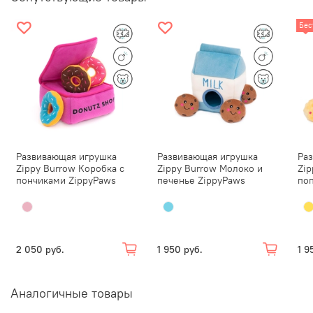
Все элементы дизайна вышиты и безопасны для
Бес
зубов питомца;
Размеры: 20 x 10 x 10 см.
Обратите внимание:
Наблюдайте за питомцем, пока он
играет! Контролируемая игра поможет игрушкам
прослужить дольше и, самое главное, сохранить
питомца в безопасности. Стоит прекратить игру, если
игрушка начала разрушаться.
Развивающая игрушка
Развивающая игрушка
Ра
Zippy Burrow Коробка с
Zippy Burrow Молоко и
Zip
пончиками ZippyPaws
печенье ZippyPaws
по
2 050 руб.
1 950 руб.
1 9
Аналогичные товары