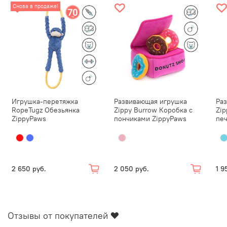
Снова в продаже!
Игрушка-перетяжка
Развивающая игрушка
Ра
RopeTugz Обезьянка
Zippy Burrow Коробка с
Zip
ZippyPaws
пончиками ZippyPaws
пе
2 650 руб.
2 050 руб.
1 9
Отзывы от покупателей ❤️