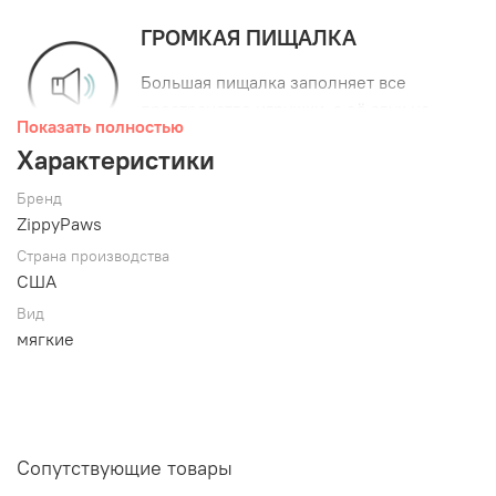
ГРОМКАЯ ПИЩАЛКА
Большая пищалка заполняет все
пространство игрушки, а её звук не
Показать полностью
оставляет равнодушных собачек.
Характеристики
БЕЗ НАПОЛНИТЕЛЯ
Бренд
ZippyPaws
Игрушки
ZippyPaws
с такой отметкой
не содержат наполнитель. Никакого
Страна производства
США
беспорядка!
Вид
мягкие
Характеристики:
Ворсистая обивка снаружи и легкое нажатие для
активации пищалки;
Пищалка занимает весь объем игрушки, поэтому
Сопутствующие товары
звучит при нажатии на любую её часть;