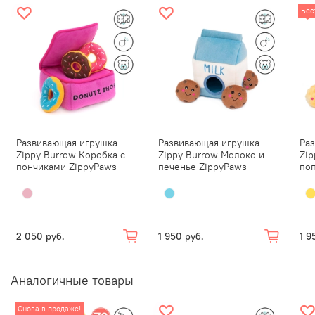
Идеальна для апортировки;
Бес
Все элементы дизайна вышиты и безопасны для
зубов питомца;
Размеры: 5 х 5 х 14 см.
Обратите внимание:
Нет неразрушимых игрушек.
Наблюдайте за питомцем, пока он играет!
Контролируемая игра поможет игрушкам прослужить
дольше и, самое главное, сохранить питомца в
Развивающая игрушка
Развивающая игрушка
Ра
Zippy Burrow Коробка с
Zippy Burrow Молоко и
Zip
безопасности. Стоит прекратить игру, если игрушка
пончиками ZippyPaws
печенье ZippyPaws
по
начала разрушаться.
2 050 руб.
1 950 руб.
1 9
Аналогичные товары
Снова в продаже!