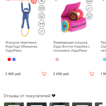
Игрушка-перетяжка
Развивающая игрушка
Ра
RopeTugz Обезьянка
Zippy Burrow Коробка с
Zip
ZippyPaws
пончиками ZippyPaws
пе
2 650 руб.
2 050 руб.
1 9
Отзывы от покупателей ❤️