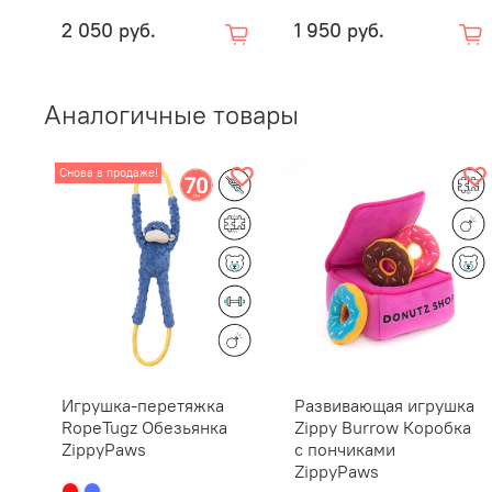
2 050 руб.
1 950 руб.
Аналогичные товары
Снова в продаже!
Игрушка-перетяжка
Развивающая игрушка
RopeTugz Обезьянка
Zippy Burrow Коробка
ZippyPaws
с пончиками
ZippyPaws