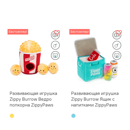
акт
Пищ
при
Иде
Бестселлер!
Бестселлер!
Все
пит
Раз
Обратите
за питом
игрушкам
питомца 
начала р
Развивающая игрушка
Развивающая игрушка
Zippy Burrow Ведро
Zippy Burrow Ящик с
попкорна ZippyPaws
напитками ZippyPaws