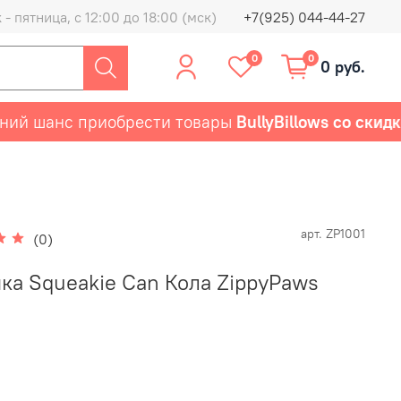
- пятница, с 12:00 до 18:00 (мск)
+7(925) 044-44-27
0
0
0 руб.
 шанс приобрести товары
BullyBillows со скидкой
арт.
ZP1001
(0)
ка Squeakie Can Кола ZippyPaws