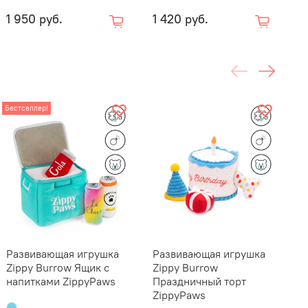
1 950 руб.
1 420 руб.
2
Бестселлер!
Развивающая игрушка
Развивающая игрушка
Н
Zippy Burrow Ящик с
Zippy Burrow
S
напитками ZippyPaws
Праздничный торт
Z
ZippyPaws