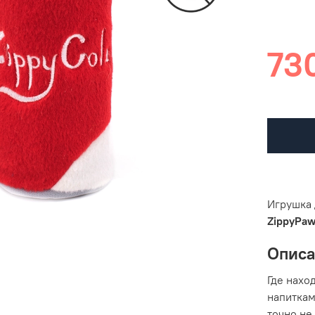
730
Игрушка 
ZippyPa
Опис
Где нахо
напиткам
точно не