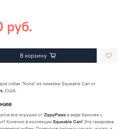
 руб.
В корзину
для собак "Кола" из линейки Squeakie Can от
ws
, США.
ание
дятся все игрушки от
ZippyPaws
в виде баночек с
и? Конечно в коллекции
Squeakie Can!
Эта газировка
 повредит зубам. Позвольте питомцу грызть, кусать и