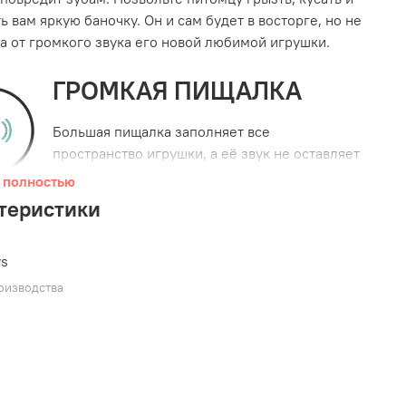
ь вам яркую баночку. Он и сам будет в восторге, но не
, а от громкого звука его новой любимой игрушки.
ГРОМКАЯ ПИЩАЛКА
Большая пищалка заполняет все
пространство игрушки, а её звук не оставляет
равнодушных собачек.
 полностью
теристики
БЕЗ НАПОЛНИТЕЛЯ
Игрушки
ZippyPaws
с такой отметкой не
ws
содержат наполнитель. Никакого
оизводства
беспорядка!
истики:
систая обивка снаружи и легкое нажатие для