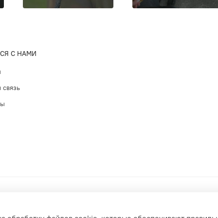
СЯ С НАМИ
ы
 связь
ты