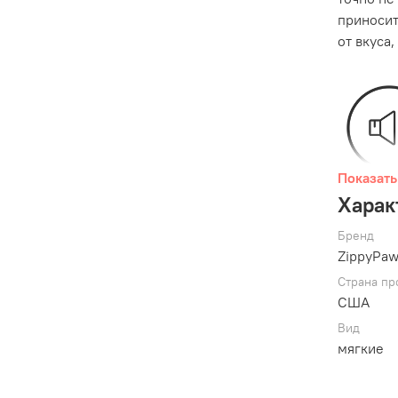
приносит
от вкуса
Показать
Харак
Бренд
ZippyPa
Страна пр
США
Вид
мягкие
Характер
Вор