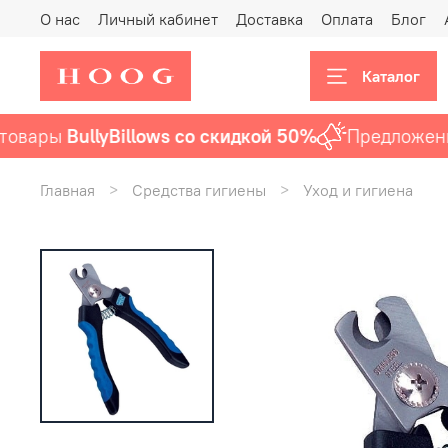
О нас
Личный кабинет
Доставка
Оплата
Блог
Каталог
вары
BullyBillows со скидкой 50%
Предложение 
Главная
Средства гигиены
Уход и гигиена