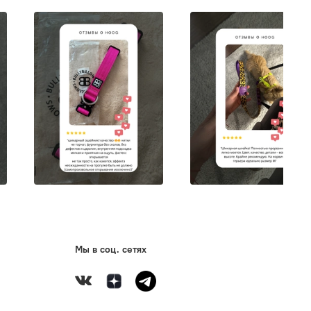
howTech производятся бельгийской компанией
oom», которая на сегодняшний день является одним из
производителей профессиональных товаров для ухода
ними животными. Show Tech - это расчески и щетки
инга, средства гигиенического ухода и
ональная косметика для шерсти, специальные
 для подготовки питомцев к выставке, аксессуары для
салонов и многое другое.
Мы в соц. сетях