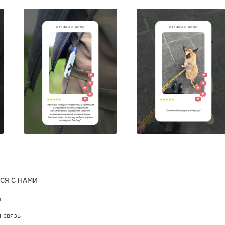
Товары S
«Transgr
ведущих 
за домаш
для грум
професси
средства
груминг-
СЯ С НАМИ
ы
 связь