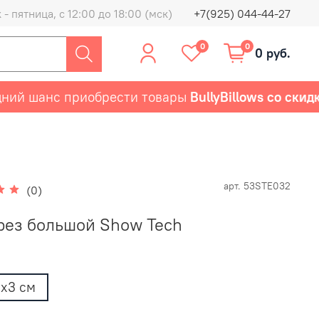
- пятница, с 12:00 до 18:00 (мск)
+7(925) 044-44-27
0
0
0 руб.
й шанс приобрести товары
BullyBillows со скидко
арт.
53STE032
(0)
рез большой Show Tech
3х3 см