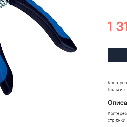
1 3
Когтерез
Бельгия
Опис
Когтерез
стрижки 