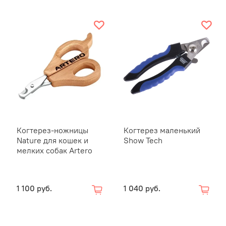
дней, по
После ст
обработк
Если Вы 
кровоос
ватную п
затем, в
нескольк
Когтерез-ножницы
Когтерез маленький
останови
Nature для кошек и
Show Tech
врачу.
мелких собак Artero
1 100 руб.
1 040 руб.
Размеры: 