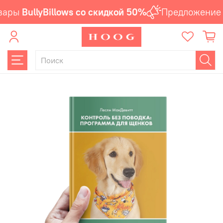
вары
BullyBillows со скидкой 50%
Предложение а