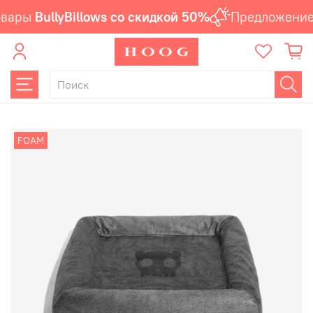
вары
BullyBillows со скидкой 50%
Предложение 
FOAM