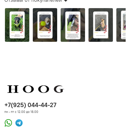
на качество и функциональность продукта.
Мы заботимся о качестве каждого продукта и
даем
гарантию
от производителя на все товары
бренда
Zee.Dog
для зарегистрированных
покупателей
HOOG
. В течение
12 месяцев
с момента
покупки мы заменим или произведем полный возврат
при возникновении гарантийной ситуации. Гарантия
распространяется на работу механизмов, целостность
строчки и другое состояние амуниции, исключая
естественный износ и механическое вмешательство.
+7(925) 044-44-27
пн - пт с 12.00 до 18.00