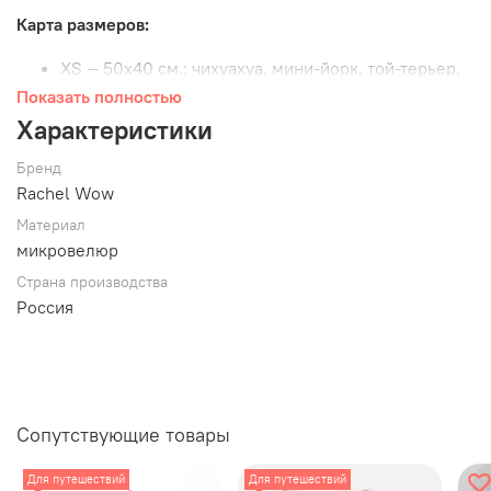
Карта размеров:
XS — 50х40 см.: чихуахуа, мини-йорк, той-терьер,
котик
Показать полностью
S — 60х45 см.: шпиц, мальтийская болонка,
Характеристики
пинчер, большой котик
Бренд
M — 70х50 см.: такса, мопс, джек-рассел,
Rachel Wow
французский бульдог, очень большой котик
L — 90х60 см.: корги, бигль, сиба-ину, фокс-терьер,
Материал
микровелюр
английский бульдог, бассет, уиппет
Страна производства
Обратите внимание:
Примеры пород имеют
Россия
рекомендательный характер.
Оттенок лежанки может
отличаться от изображения в зависимости от поставки и
настроек Вашего дисплея.
Характеристики:
Сопутствующие товары
Дно изготовлено из эко-кожи
Для путешествий
Для путешествий
Наполнитель – гипоаллергенный холлофайбер