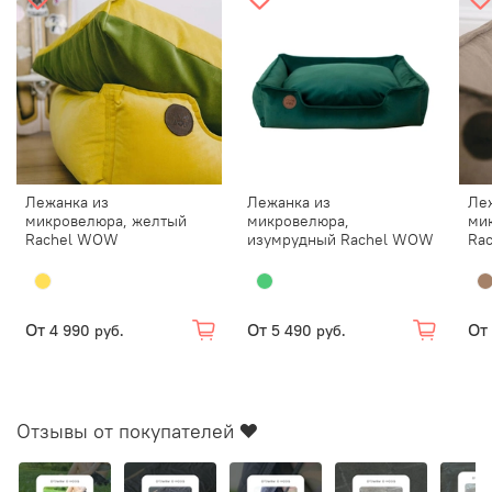
Лежанка из
Лежанка из
Ле
микровелюра, желтый
микровелюра,
ми
Rachel WOW
изумрудный Rachel WOW
Ra
От
От
От
4 990 руб.
5 490 руб.
Отзывы от покупателей ❤️