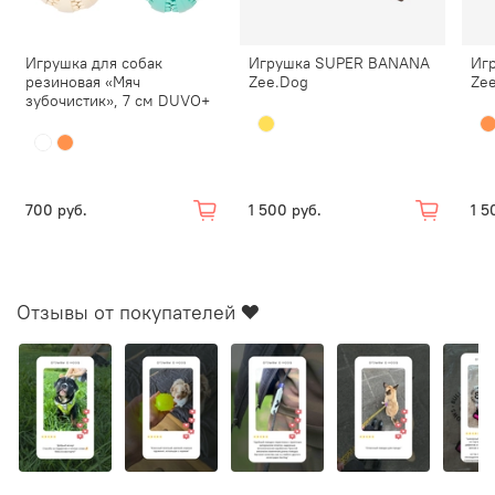
Игрушка для собак
Игрушка SUPER BANANA
Иг
резиновая «Мяч
Zee.Dog
Ze
зубочистик», 7 см DUVO+
700 руб.
1 500 руб.
1 5
Отзывы от покупателей ❤️