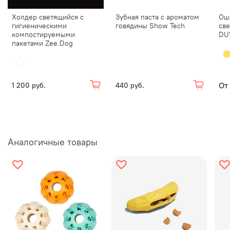
Стоит прекратить игру, если игрушка начала
Холдер светящийся с
Зубная паста с ароматом
Ош
гигиеническими
говядины Show Tech
св
разрушаться.
компостируемыми
DU
пакетами Zee.Dog
От
1 200 руб.
440 руб.
Аналогичные товары