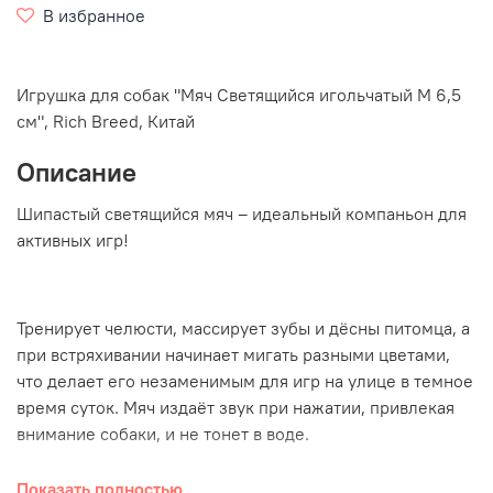
В избранное
Игрушка для собак "
Мяч Светящийся игольчатый M 6,5
см
", Rich Breed, Китай
Описание
Шипастый светящийся мяч – идеальный компаньон для
активных игр!
Тренирует челюсти, массирует зубы и дёсны питомца, а
при встряхивании начинает мигать разными цветами,
что делает его незаменимым для игр на улице в темное
время суток. Мяч издаёт звук при нажатии, привлекая
внимание собаки, и не тонет в воде.
В водоёмах, сугробах и в любую погоду! Веселье
Показать полностью