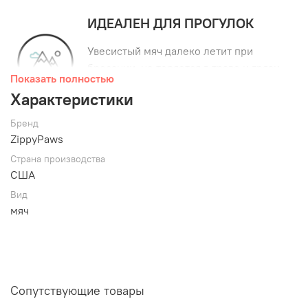
ИДЕАЛЕН ДЛЯ ПРОГУЛОК
Увесистый мяч далеко летит при
бросании, не теряется в траве и грязи,
Показать полностью
не выцветает от солнца. Просто лучший
Характеристики
компаньон для прогулок!
Бренд
МАКСИМАЛЬНАЯ ПРОЧНОСТЬ
ZippyPaws
Игрушки из термопластичной резины
Страна производства
США
подходят самым активным собакам,
выдерживают мощные челюсти.
Вид
мяч
БЕЗ НАПОЛНИТЕЛЯ
Игрушки
ZippyPaws
с такой отметкой
не содержат наполнитель. Никакого
беспорядка!
Сопутствующие товары