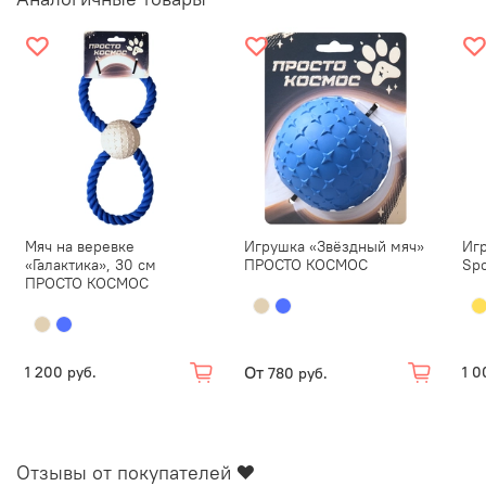
Мяч на веревке
Игрушка «Звёздный мяч»
Игр
«Галактика», 30 см
ПРОСТО КОСМОС
Spo
ПРОСТО КОСМОС
От
1 200 руб.
1 0
780 руб.
Отзывы от покупателей ❤️