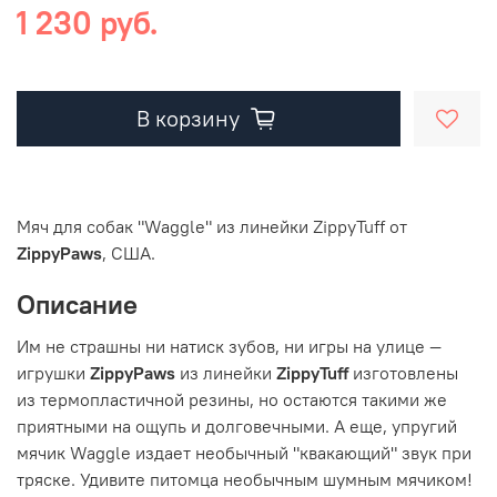
1 230 руб.
В корзину
Мяч для собак "Waggle" из линейки ZippyTuff от
ZippyPaws
, США.
Описание
Им не страшны ни натиск зубов, ни игры на улице —
игрушки
ZippyPaws
из линейки
ZippyTuff
изготовлены
из термопластичной резины, но остаются такими же
приятными на ощупь и долговечными. А еще, упругий
мячик Waggle издает необычный "квакающий" звук при
тряске. Удивите питомца необычным шумным мячиком!