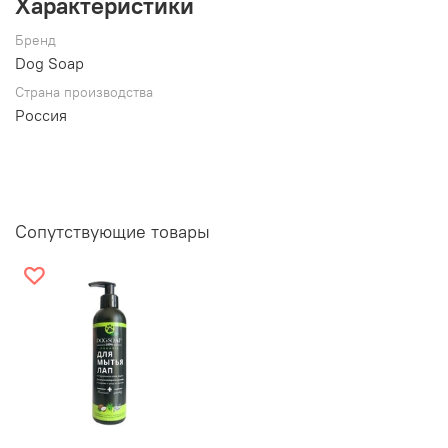
Характеристики
Уникальная аромакомпозиция с тонизирующим
Бренд
действием
Dog Soap
Вес продукта соответствует 270 мл. жидкого
шампуня
Страна производства
Россия
pH сбалансировано
Изготавливается небольшими партиями
Создано для собак и кошек, безопасно для
человека
Сопутствующие товары
Обладает смягчающими, успокаивающими, питающими
и увлажняющими свойствами, а также репеллентными
свойствами (от блох и других паразитов). Благодаря
маслу Жожоба обеспечивает сияние и здоровый блеск
шерсти.
Аромакомпозиция оказывает благоприятное действие
на ментальное состояние и помогает отпустить
негативные эмоции, трансформируя их в позитивные