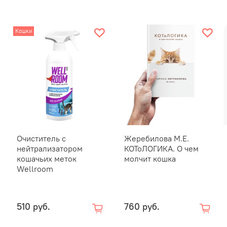
Рекоменд
Кошки
Сначала 
для зубо
понюхать
десны. Н
проглоти
закончит
недели. 
попробуй
Если вы 
Очиститель с
Жеребилова М.Е.
даже есл
нейтрализатором
КОТоЛОГИКА. О чем
кошачьих меток
молчит кошка
категори
Wellroom
напальчн
вытрите 
лучшего 
510 руб.
760 руб.
чистить 
желатель