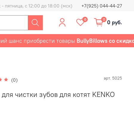
- пятница, с 12:00 до 18:00 (мск)
+7(925) 044-44-27
0
0
0 руб.
шанс приобрести товары
BullyBillows со скидкой 
арт.
5025
(0)
 для чистки зубов для котят KENKO