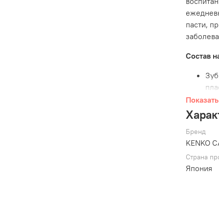
воспитан
ежедневн
пасти, п
заболева
Состав н
Зуб
пла
Зуб
Показать
рез
Харак
око
Бренд
Гел
KENKO C
гли
гли
Страна пр
Япония
кас
пло
сер
гид
кар