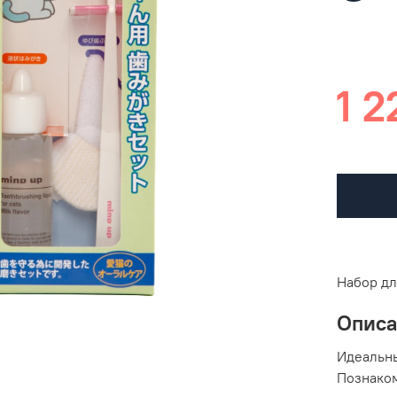
1 2
Набор дл
Опис
Идеальны
Познаком