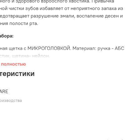
ного и здорового взроослого хвостика. Привычка
ой чистки зубов избавляет от неприятного запаха из
редотвращает разрушение эмали, воспаление десен и
ния полости рта.
абора:
ная щетка с МИКРОГОЛОВКОЙ.
Материал: ручка - АБС
стик, щетина- нейлон.
ная щетка на палец.
Материал: хлопок и нейлон,
 полностью
инка-полиуретан. Можно постирать щетку-напальчник
теристики
ло 20-30 раз.
ь для зубов и полости рта, 30 мл.
Состав: Вода, сорбит,
ARE
церин, гидроксипропил метилцеллюлоза,
цирризиновая кислота 2K, гидрогенизированное
оизводства
торовое масло ПЭГ-60, масло мяты перечной, экстракт
дов Sapindus Trifoliatus, PCA этилкокоил аргинат,
ебро, уксусная кислота, фитиновая кислота,
рокарбонат натрия, ароматизаторы, бензоат натрия,
амель и моноглюкозил гесперидин.