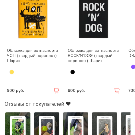
Обложка для ветпаспорта
Обложка для ветпаспорта
Об
ЧОП (твердый переплет)
ROCK'N'DOG (твердый
DR
Шарик
переплет) Шарик
900 руб.
900 руб.
700
Отзывы от покупателей ❤️