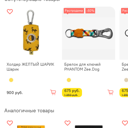
Распродажа
-50%
Рас
Холдер ЖЕЛТЫЙ ШАРИК
Брелок для ключей
Бр
Шарик
PHANTOM Zee.Dog
Ze
675 руб.
675
900 руб.
1 350 руб.
1 35
Аналогичные товары