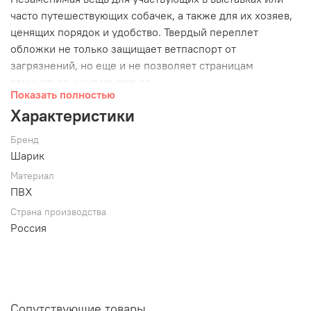
часто путешествующих собачек, а также для их хозяев,
ценящих порядок и удобство. Твердый переплет
обложки не только защищает ветпаспорт от
загрязнений, но еще и не позволяет страницам
заминаться и складываться.
Показать полностью
Характеристики:
Характеристики
Размер — 16 х 11,5 см.;
Бренд
Материал — ПВХ.
Шарик
Материал
Обложка не даст паспорту, справкам и рецептам
ПВХ
помяться или испачкаться. Да и просто приятно
Страна производства
предъявить паспорт в такой обложке на таможне или в
Россия
регистратуре ветклиники!
Сопутствующие товары