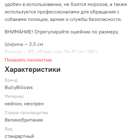
удобен в использовании, не боится морозов, а также
используется профессионалами для обращения с
собаками полиции, армии и службы безопасности.
ВНИМАНИЕ! Отрегулируйте ошейник по размеру.
Ширина — 2,5 см
Размер — XS, обхват шеи 34-41 см | 140 г
Показать полностью
При выборе
ошейника Combat BullyBillows
обратите
Характеристики
внимание на ширину стропы и вес изделия, чтобы точно
подобрать подходящий вариант. Этот ошейник мы
Бренд
рекомендуем для щенков и средних пород собак.
BullyBillows
Материал
Ошейник Combat BullyBillows
надежный и
нейлон, неопрен
функциональный.
Страна производства
Сделан из нейлона, прошит тройной строчкой и
Великобритания
оснащен крепким, 6-миллиметровым креплением для
поводка из нержавеющей стали. Конструкция ошейника
Вид
стандартный
позволяет с точностью отрегулировать необходимый