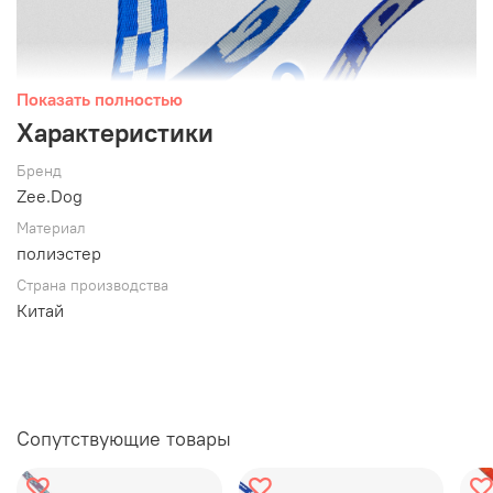
Показать полностью
Характеристики
Бренд
Zee.Dog
Материал
полиэстер
Страна производства
Китай
Ошейники из прочного нейлона единого размера и
подходят всем котикам. Размер легко регулируется для
комфорта питомца.
Безопасная пряжка автоматически открывается, если
Сопутствующие товары
питомец зацепился ошейником.
Для длительного срока службы резиновый логотип