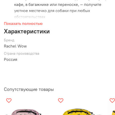
кафе, в багажнике или переноске, — получите
уютное местечко для собаки при любых
обстоятельствах
Компактность: Удобно скручивается и занимает
Показать полностью
минимум места
Характеристики
Практичность: Материал обивки универсального
Бренд
цвета. Микровелюр устойчив к загрязнениям,
Rachel Wow
быстро сохнет, держит форму после стирок, не
скользит, не мнётся, не электризуется
Страна производства
Россия
Размер S: 50х70 см
Размер L: 60х80 см
Подходит собакам маленьких и средних пород
Сделан с любовью к мелочам: внешняя сторона из
мебельного микровелюра — прочный, бархатистый на
Сопутствующие товары
ощупь материал, выдерживающий многократную
стирку. Внутри мягкая подкладка с утеплителем,
которая сохраняет тепло даже в прохладную погоду.