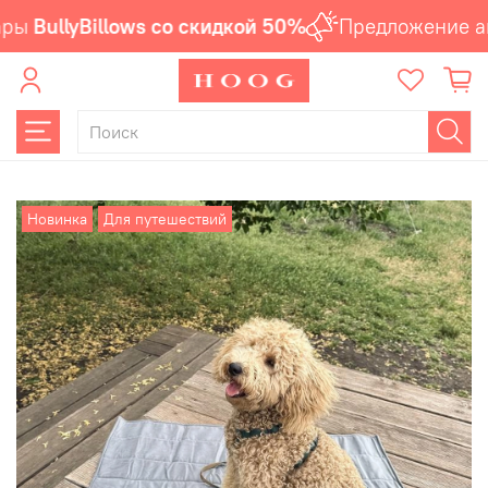
ры
BullyBillows со скидкой 50%
Предложение ак
Новинка
Для путешествий