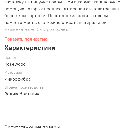
застежку на липучке вокруг шеи и кармашки для рук, с
помощью которых процесс вытирания становится еще
более комфортным. Полотенце занимает совсем
немного места, его можно стирать в стиральной
машинке и оно быстро сохнет.
Допускается машинная стирка в ручном режиме при 30
Показать полностью
градусах.
Характеристики
Бренд
Rosewood
Состав: микрофибра
Материал
микрофибра
Страна производства
Великобритания
Английская компания
Rosewood
является одной из
ведущих производителей товаров для домашних
любимцев. Начиная с 1960 года производство растет и
развивается, предлагая большой ассортимент товаров
высокого качества для всех видов домашних животных.
Сопутствующие товары