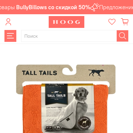
вары
BullyBillows со скидкой 50%
Предложение 