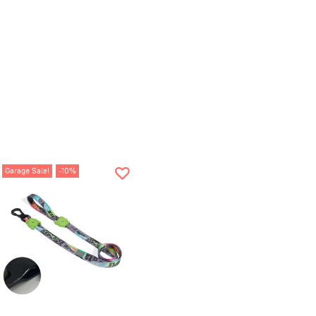
Garage Sale!
-10%
еский поводок
Zee.Dog
в яркой расцветке
MELTED
из
Lords of Zee.Town.
я LOZT – это граффити большого города, бунтарский
масшедшие принты. Выберите подходящую амуницию в
асцветке: Lords of Zee.Town включает шлейки,
рующие и классические поводки и ошейники.