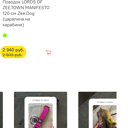
Поводок LORDS OF
ZEE.TOWN MANIFESTO
120 см Zee.Dog
(царапина на
карабине)
2 340 руб.
2 600 руб.
водка 120 см, не слишком длинная и не слишком
. Идеально для безопасной городской прогулки.
полиэстер комфортен для рук. Карабин SUPER HOOK™
тся при вращении винтового замка и устойчив к
 не затрудняет движение собаки.
истики: