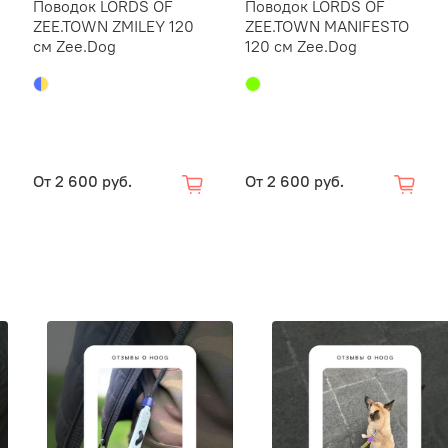
Поводок LORDS OF
Поводок LORDS OF
ZEE.TOWN ZMILEY 120
ZEE.TOWN MANIFESTO
см Zee.Dog
120 см Zee.Dog
От
2 600 руб.
От
2 600 руб.
Длина по
короткая
Мягкий 
блокируе
морозам,
Характер