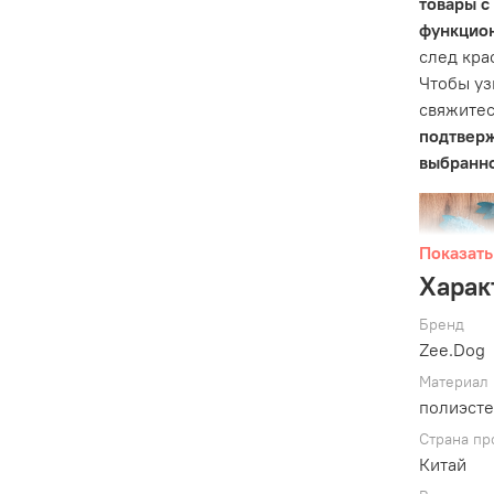
товары с
функцио
след кра
Чтобы уз
свяжитес
подтвер
выбранно
Показать
Харак
Бренд
Zee.Dog
Материал
полиэст
Страна пр
Китай