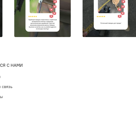
Кар
над
Раз
Про
Не 
Рез
обе
Так
СЯ С НАМИ
Максимал
ы
XS 
 связь
S - 
L - 
ты
Бренд
Ze
fashion.
питомце
Мы забот