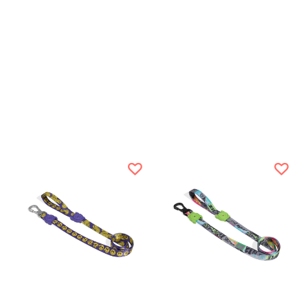
Классич
линейки 
Коллекци
дух и су
единой р
амортизи