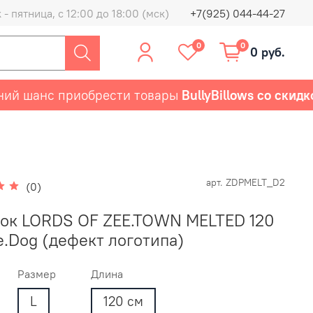
- пятница, с 12:00 до 18:00 (мск)
+7(925) 044-44-27
0
0
0 руб.
шанс приобрести товары
BullyBillows со скидкой 
арт.
ZDPMELT_D2
(0)
ок LORDS OF ZEE.TOWN MELTED 120
e.Dog (дефект логотипа)
Размер
Длина
L
120 см