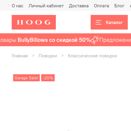
О нас
Личный кабинет
Доставка
Оплата
Блог
Каталог
ары
BullyBillows со скидкой 50%
Предложение а
Главная
Поводки
Классические поводки
Garage Sale!
-20%