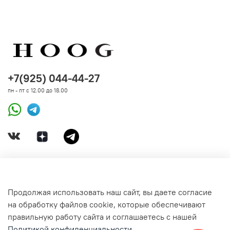
стиле fast fashion. Zee. — элемент стиля, объединяющий
людей и питомцев.
Характеристики:
Карабин SUPER HOOK™ надежно фиксируется
+7(925) 044-44-27
SUPER HOOK™ поворачивается на 360 градусов
пн - пт с 12.00 до 18.00
Прочный и мягкий полиэстер
Легкий и долговечный цинковый сплав
Не боится грязи и стирок в машинке
Двойная защита швов
Цветочные принты в моде в этом сезоне
ДОКУМЕНТЫ
Продолжая использовать наш сайт, вы даете согласие
на обработку файлов cookie, которые обеспечивают
СВЯЗАТЬСЯ С НАМИ
правильную работу сайта и соглашаетесь с нашей
Политикой конфиденциальности