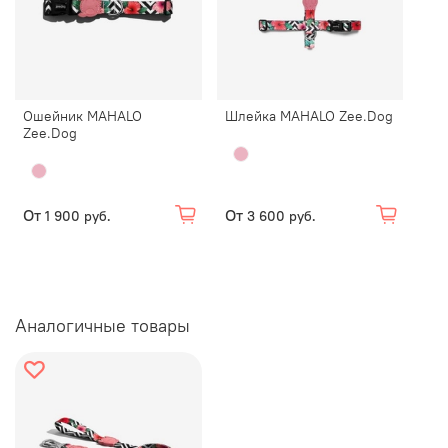
Ошейник MAHALO
Шлейка MAHALO Zee.Dog
Zee.Dog
От
От
1 900 руб.
3 600 руб.
Аналогичные товары
Динамичный город или дикая природа? На городских
улицах, в лесу или на берегу моря амуниция
MAHALO